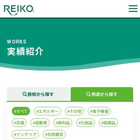
WORKS
実績紹介
技術から探す
用途から探す
#すべて
#エネルギー
#その他
#電子機器
#衣類
#自動車
#食料品
#化粧品
#医療品
#インテリア
#日用雑貨