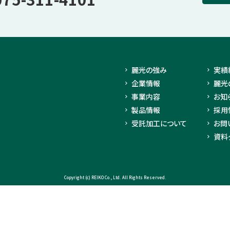
麗光の強み
実績
企業情報
麗光
事業内容
お知
製品情報
採用
受託加工について
お問
資料
Copyright (c) REIKO Co., Ltd. All Rights Reserved.