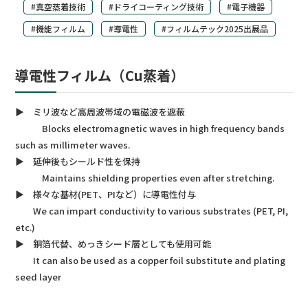
#真空蒸着技術
#ドライコーティング技術
#電子機器
#機能フィルム
#導電性
#フィルムテック2025出展品
導電性フィルム（Cu蒸着）
▶ ミリ波など高周波帯域の電磁波を遮蔽
Blocks electromagnetic waves in high frequency bands
such as millimeter waves.
▶ 延伸後もシールド性を保持
Maintains shielding properties even after stretching.
▶ 様々な基材(PET、PIなど）に導電性付与
We can impart conductivity to various substrates (PET, PI,
etc.)
▶ 銅箔代替、めっきシード層としても使用可能
It can also be used as a copper foil substitute and plating
seed layer